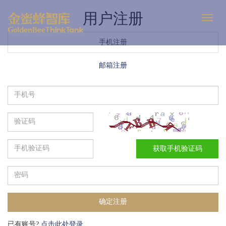
用户注册
Toggle
naviga
手机注册
邮箱注册
获取手机验证码
确定注册
已有账号?
点击此处登录