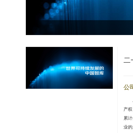
二
公
产权
累计
业的