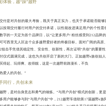
彩体验，越“躁”越野
交付是对共创的最大考验，既关于真正实力，也关于承诺能否能够如
以按期交付履行对用户的交付承诺，以性能改进满足用户的个性需求。20
数字的一天定为首个品牌日，以“让更多用户/ 粉丝感受到212品
可可西里无人区这个众多越野爱好者的终极目标。面对广阔的高原
12狙击手凭借其稳定性、安全性、创新性，再次证明“共创”的重要
付仪式圆满完成，这也为共创开启了新的大门。正如越野e族创始人
买得起、玩得爽、改得靓，这是一次越野前路漫长，不负
热爱人的共创。”
手同行，共创未来
越野，是对自身意志和勇气的锤炼。“与用户共创”模式的创新，更是
多用户能够参与到“与用户共创”中，212越野车借助第17届越野