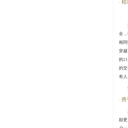
精
全，
相同
穿越
的2
的交
有人
携
励更