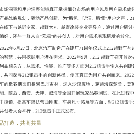
市场洞察和用户洞察能够真正掌握细分市场的用户以及用户需求偏
产品战略规划，驱动产品创新。为“听见、听清、听懂”用户之声，2
在线下与越野专家、越野大V、越野改装企业等客户，通过用户研讨
偏好，还与一群来自“云端”的共创人，对用户需求实现研发的转化。
2022年6月27日，北京汽车制造厂在建厂71周年仪式上212越野车
的智慧，共同挖掘用户潜在需求。2022年9月，212 越野车召开
利益相关方，从需求、性能、推广等多方面对212狙击手输入共创
，共同探寻212狙击手的创新路径，使其真正为用户共创而来。2022年
车的极客朋友们相聚巴丹吉林，深入沙漠腹地，穿越海森楚鲁，登
能。随后，西安、天津、威海等全国开展玩家品鉴测试。在此过程中
中控锁、提高车架抗弯曲刚度、车身尺寸拓展等方面，对212狙击手进行
共创者大会举行，212狙击手正式发布。
品打造，共商共量