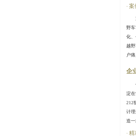
案
野车
化、
越野
户痛
企
淀在
21
计理
造一
精