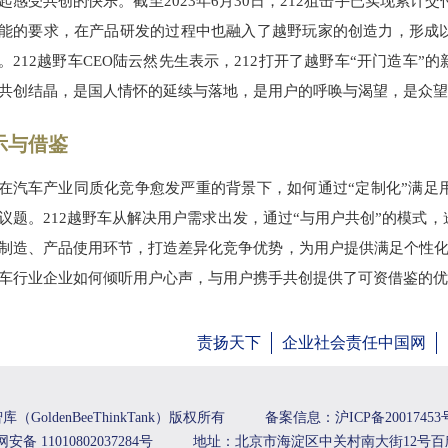
起感受共创的快乐。截至2023年6月30日，212狙击手已实现累计
能的要求，在产品研发的过程中也融入了越野玩家的创造力，形成
。212越野车CEO陆云然先生表示，212打开了越野车“开门造车
共创结晶，是国人情怀的延续与落地，是用户的呼唤与渴望，是众望
示与借鉴
在汽车产业同质化竞争愈发严重的背景下，如何通过“定制化”满足
议题。212越野车从解决用户需求出发，通过“与用户共创”的模式
制造、产品使用环节，打造差异化竞争优势，为用户提供满足个性化
车行业企业如何倾听用户心声，与用户携手共创提供了可资借鉴的优
责扬天下
企业社会责任中国网
（GoldenBeeThinkTank）版权所有
备案信息：沪ICP备20017453号
安备 11010802037284号
地址：北京市海淀区中关村南大街12号百欣科技