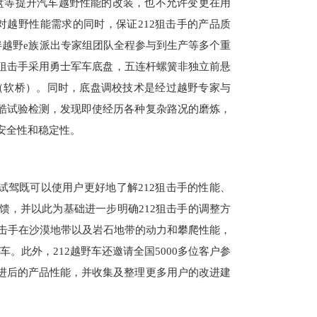
盘等提升汽车越野性能的改装，也不允许变更在用
越野性能需求的同时，保证212狙击手的产品质
伙伴越野e族派出专家组团队全程参与到生产等多个重
2狙击手采用勇士军车底盘，五连杆螺簧非独立前悬
（软桥）。同时，底盘调校技术是经过越野专家与
严酷试验检测，发现即使经历各种复杂路况的磨炼，
安全性和稳定性。
试驾既可以使用户更好地了解212狙击手的性能、
馈，并以此为基础进一步明确212狙击手的调整方
2狙击手在沙漠地带以及岩石地带的动力和攀爬性能，
。此外，212越野车还邀请全国5000多位客户参
证改进后的产品性能，并收集及整理更多用户的改进建