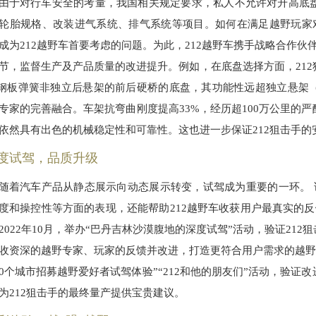
由于对行车安全的考量，我国相关规定要求，私人不允许对升高底
轮胎规格、改装进气系统、排气系统等项目。如何在满足越野玩家对
成为212越野车首要考虑的问题。为此，212越野车携手战略合作
节，监督生产及产品质量的改进提升。例如，在底盘选择方面，21
 钢板弹簧非独立后悬架的前后硬桥的底盘，其功能性远超独立悬架
专家的完善融合。车架抗弯曲刚度提高33%，经历超100万公里的
依然具有出色的机械稳定性和可靠性。这也进一步保证212狙击手的
度试驾，品质升级
随着汽车产品从静态展示向动态展示转变，试驾成为重要的一环。 
度和操控性等方面的表现，还能帮助212越野车收获用户最真实的反
2022年10月，举办“巴丹吉林沙漠腹地的深度试驾”活动，验证21
收资深的越野专家、玩家的反馈并改进，打造更符合用户需求的越野车
20个城市招募越野爱好者试驾体验”“212和他的朋友们”活动，验
为212狙击手的最终量产提供宝贵建议。