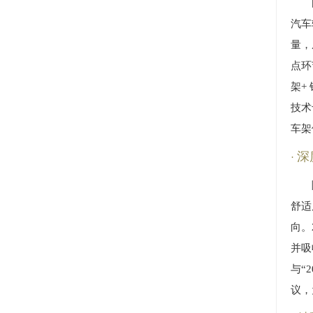
汽车
量，
点环
架+
技术
车架
深
舒适
向。
并吸
与“
议，