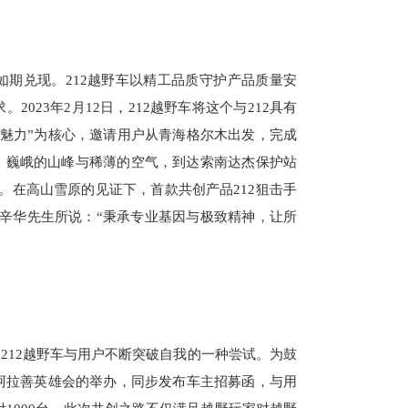
期兑现。212越野车以精工品质守护产品质量安
23年2月12日，212越野车将这个与212具有
牌的魅力”为核心，邀请用户从青海格尔木出发，完成
、巍峨的山峰与稀薄的空气，到达索南达杰保护站
性。在高山雪原的见证下，首款共创产品212狙击手
辛华先生所说：“秉承专业基因与极致精神，让所
212越野车与用户不断突破自我的一种尝试。为鼓
e族阿拉善英雄会的举办，同步发布车主招募函，与用