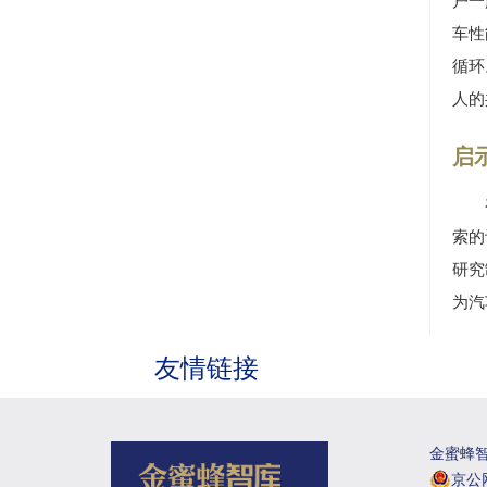
户一
车性
循环
人的
启
索的
研究
为汽
友情链接
金蜜蜂智库
京公网