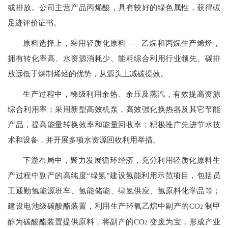
或排放。公司主营产品丙烯酸，具有较好的绿色属性，获得碳
足迹评价证书。
原料选择上，采用轻质化原料——乙烷和丙烷生产烯烃，
拥有转化率高、水资源消耗少、能耗综合利用行业领先、碳排
放远低于煤制烯烃的优势，从源头上减碳提效。
生产过程中，梯级利用余热、余压及蒸汽，有效提高资源
综合利用率；采用新型高效机泵，高效强化换热器及其它节能
产品，提高能量转换效率和能量回收率；积极推广先进节水技
术和设备，并开展多项水资源回收利用举措。
下游布局中，聚力发展循环经济，充分利用轻质化原料生
产过程中副产的高纯度“绿氢”建设氢能利用示范项目，包括员
工通勤氢能源班车、氢能储能、绿氢供应、氢原料化学品等；
建设电池级碳酸酯装置，利用生产环氧乙烷中副产的CO
制甲
2
醇为碳酸酯装置提供原料，将副产的CO
变废为宝，形成产业
2